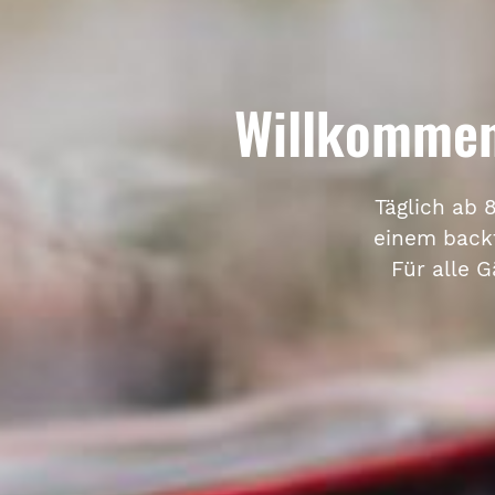
Willkommen
Täglich ab 
einem backf
Für alle 