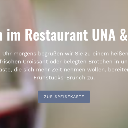
 im Restaurant UNA & 
8 Uhr morgens begrüßen wir Sie zu einem heiße
rischen Croissant oder belegten Brötchen in u
Gäste, die sich mehr Zeit nehmen wollen, bereite
Frühstücks-Brunch zu.
ZUR SPEISEKARTE