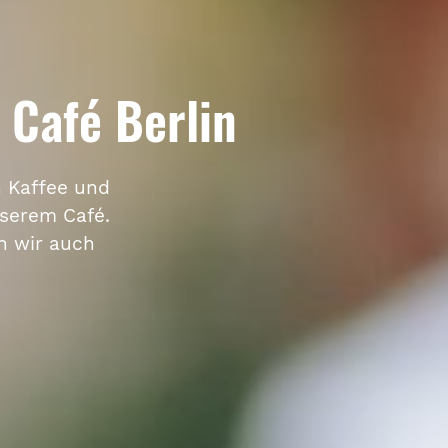
Café Berlin
n Kaffee und
nserem Café.
n wir auch